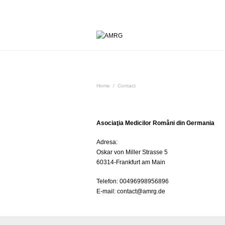
Contact
Home
/
Contact
Asociaţia Medicilor Români din Germania
Adresa:
Oskar von Miller Strasse 5
60314-Frankfurt am Main
Telefon: 00496998956896
E-mail: contact@amrg.de