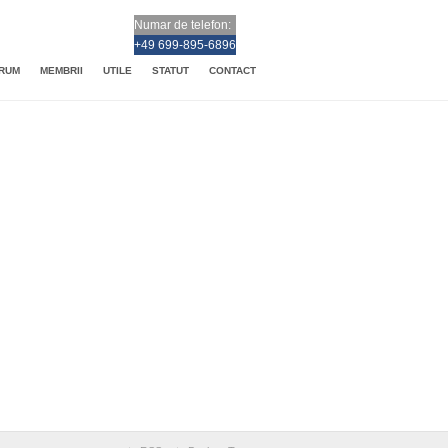
Numar de telefon:
+49 699-895-6896
RUM
MEMBRII
UTILE
STATUT
CONTACT