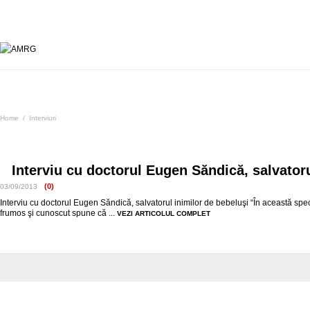
Interviuri
Home
/
Interviuri
Interviu cu doctorul Eugen Săndică, salvatoru
(0)
03/09/2013
Interviu cu doctorul Eugen Săndică, salvatorul inimilor de bebeluşi “În această sp
frumos şi cunoscut spune că ...
VEZI ARTICOLUL COMPLET