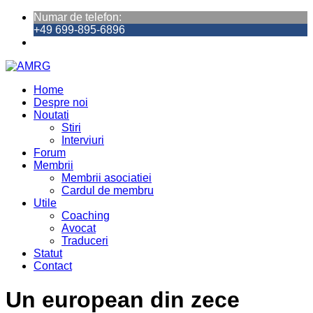
Numar de telefon:
+49 699-895-6896
Home
Despre noi
Noutati
Stiri
Interviuri
Forum
Membrii
Membrii asociatiei
Cardul de membru
Utile
Coaching
Avocat
Traduceri
Statut
Contact
Un european din zece