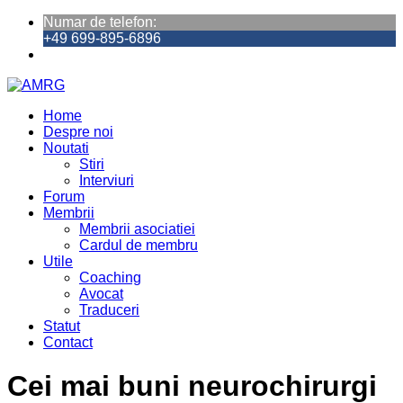
Numar de telefon:
+49 699-895-6896
Home
Despre noi
Noutati
Stiri
Interviuri
Forum
Membrii
Membrii asociatiei
Cardul de membru
Utile
Coaching
Avocat
Traduceri
Statut
Contact
Cei mai buni neurochirurgi